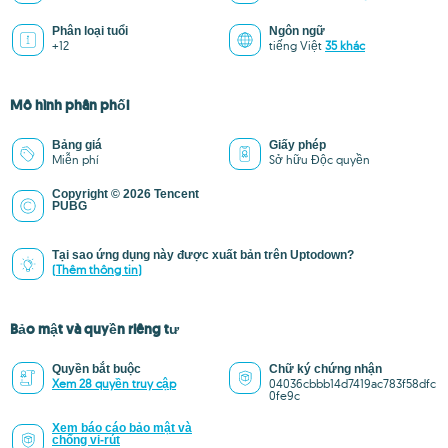
Phân loại tuổi
Ngôn ngữ
+12
tiếng Việt
35 khác
Mô hình phân phối
Bảng giá
Giấy phép
Miễn phí
Sở hữu Độc quyền
Copyright © 2026 Tencent
PUBG
Tại sao ứng dụng này được xuất bản trên Uptodown?
(Thêm thông tin)
Bảo mật và quyền riêng tư
Quyền bắt buộc
Chữ ký chứng nhận
Xem 28 quyền truy cập
04036cbbb14d7419ac783f58dfc
0fe9c
Xem báo cáo bảo mật và
chống vi-rút