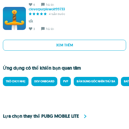
6
Trả lời
cleverpurplewolf99733
4 tuần trước
tốt
3
Trả lời
XEM THÊM
Ứng dụng có thể khiến bạn quan tâm
TRÒ CHƠI NHẸ
DEV ONBOARD
PVP
BẮN SÚNG GÓC NHÌN THỨ BA
BAT
Lựa chọn thay thế PUBG MOBILE LITE