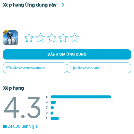
Xếp hạng Ứng dụng này
ĐÁNH GIÁ ỨNG DỤNG
THÊM VÀO MONG MUỐN
THÊM VÀO ĐỀ XUẤT
Xếp hạng
4.3
5
4
3
2
1
24,080 đánh giá