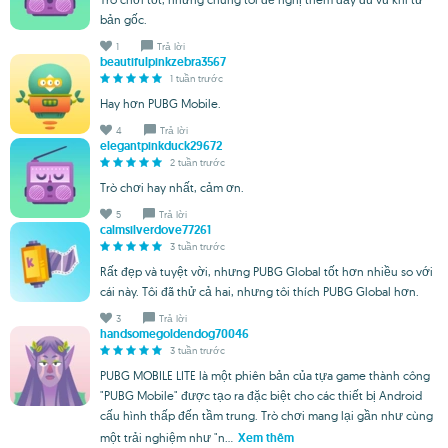
bản gốc.
1
Trả lời
beautifulpinkzebra3567
1 tuần trước
Hay hơn PUBG Mobile.
4
Trả lời
elegantpinkduck29672
2 tuần trước
Trò chơi hay nhất, cảm ơn.
5
Trả lời
calmsilverdove77261
3 tuần trước
Rất đẹp và tuyệt vời, nhưng PUBG Global tốt hơn nhiều so với
cái này. Tôi đã thử cả hai, nhưng tôi thích PUBG Global hơn.
3
Trả lời
handsomegoldendog70046
3 tuần trước
PUBG MOBILE LITE là một phiên bản của tựa game thành công
"PUBG Mobile" được tạo ra đặc biệt cho các thiết bị Android
cấu hình thấp đến tầm trung. Trò chơi mang lại gần như cùng
một trải nghiệm như "n...
Xem thêm