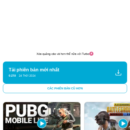
Xóa quảng cáo và hơn thế nữa với Turbo
Tải phiên bản mới nhất
0.27.0
24 Th01 2024
CÁC PHIÊN BẢN CŨ HƠN