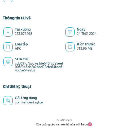
Thông tin tải về
Tải xuống
Ngày
223.672.168
24 Th01 2024
Loại tệp
Kích thước
APK
743.96 MB
SHA256
cd5091c7b307e3de546fc625eef
005f046da2a2bbd92cfe64fee6
43c5e5492b2
Chi tiết kỹ thuật
Gói Ứng dụng
com.tencent.iglite
QUẢNG CÁO
Xóa quảng cáo và hơn thế nữa với Turbo