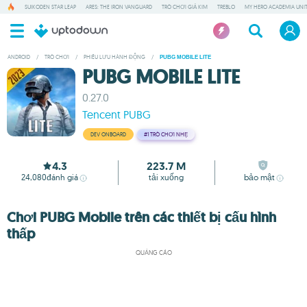
SUIKODEN STAR LEAP
ARES: THE IRON VANGUARD
TRÒ CHƠI GIẢ KIM
TREBLO
MY HERO ACADEMIA UNIT
ANDROID
/
TRÒ CHƠI
/
PHIÊU LƯU HÀNH ĐỘNG
/
PUBG MOBILE LITE
PUBG MOBILE LITE
0.27.0
Tencent PUBG
DEV ONBOARD
#1
TRÒ CHƠI NHẸ
4.3
223.7 M
24,080
đánh giá
tải xuống
bảo mật
Chơi PUBG Mobile trên các thiết bị cấu hình
thấp
QUẢNG CÁO