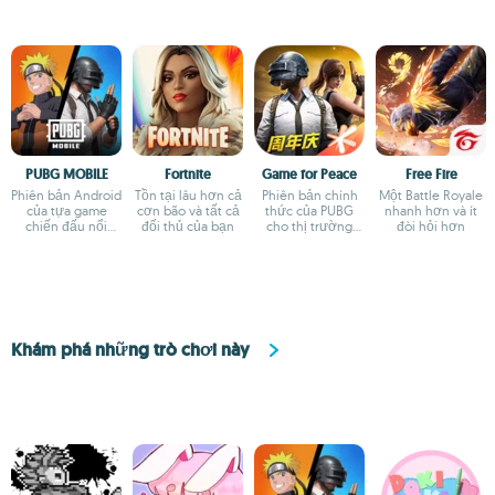
PUBG MOBILE
Fortnite
Game for Peace
Free Fire
Phiên bản Android
Tồn tại lâu hơn cả
Phiên bản chính
Một Battle Royale
của tựa game
cơn bão và tất cả
thức của PUBG
nhanh hơn và ít
chiến đấu nổi
đối thủ của bạn
cho thị trường
đòi hỏi hơn
tiếng
Trung Quốc
Khám phá những trò chơi này