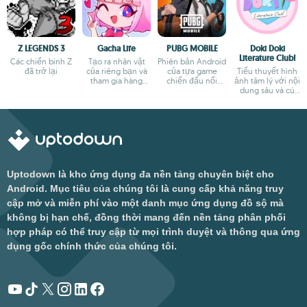
Z LEGENDS 3
Gacha Life
PUBG MOBILE
Doki Doki
Literature Club!
Các chiến binh Z
Tạo ra nhân vật
Phiên bản Android
đã trở lại
của riêng bạn và
của tựa game
Tiểu thuyết hình
tham gia hàng
chiến đấu nổi
ảnh tâm lý với nội
ngàn cuộc phiêu
tiếng
dung sâu và cú
lưu
ngoặt bất ngờ
Uptodown là kho ứng dụng đa nền tảng chuyên biệt cho
Android. Mục tiêu của chúng tôi là cung cấp khả năng truy
cập mở và miễn phí vào một danh mục ứng dụng đồ sộ mà
không bị hạn chế, đồng thời mang đến nền tảng phân phối
hợp pháp có thể truy cập từ mọi trình duyệt và thông qua ứng
dụng gốc chính thức của chúng tôi.