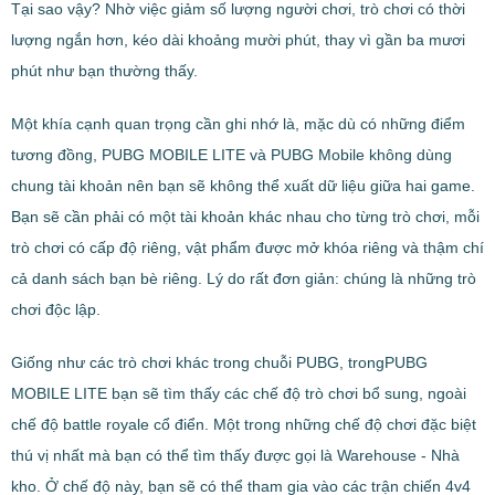
Tại sao vậy? Nhờ việc giảm số lượng người chơi, trò chơi có thời
lượng ngắn hơn, kéo dài khoảng mười phút, thay vì gần ba mươi
phút như bạn thường thấy.
Một khía cạnh quan trọng cần ghi nhớ là, mặc dù có những điểm
tương đồng, PUBG MOBILE LITE và PUBG Mobile không dùng
chung tài khoản nên bạn sẽ không thể xuất dữ liệu giữa hai game.
Bạn sẽ cần phải có một tài khoản khác nhau cho từng trò chơi, mỗi
trò chơi có cấp độ riêng, vật phẩm được mở khóa riêng và thậm chí
cả danh sách bạn bè riêng. Lý do rất đơn giản: chúng là những trò
chơi độc lập.
Giống như các trò chơi khác trong chuỗi PUBG, trongPUBG
MOBILE LITE bạn sẽ tìm thấy các chế độ trò chơi bổ sung, ngoài
chế độ battle royale cổ điển. Một trong những chế độ chơi đặc biệt
thú vị nhất mà bạn có thể tìm thấy được gọi là Warehouse - Nhà
kho. Ở chế độ này, bạn sẽ có thể tham gia vào các trận chiến 4v4